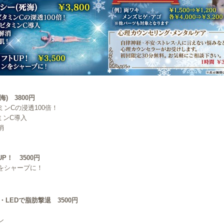
) 3800円
ンCの浸透100倍！
ミンC導入
消
P！ 3500円
をシャープに！
・LEDで脂肪撃退 3500円
ン