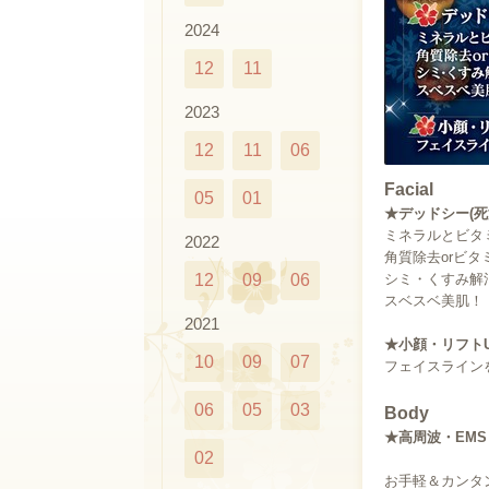
2024
12
11
2023
12
11
06
Facial
05
01
★デッドシー(死海
ミネラルとビタミ
2022
角質除去orビタ
12
09
06
シミ・くすみ解
スベスベ美肌！
2021
★小顔・リフトU
10
09
07
フェイスライン
06
05
03
Body
★高周波・EMS
02
お手軽＆カンタ