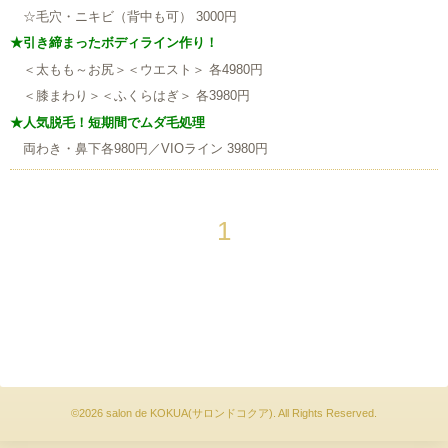
☆毛穴・ニキビ（背中も可） 3000円
★引き締まったボディライン作り！
＜太もも～お尻＞＜ウエスト＞ 各4980円
＜膝まわり＞＜ふくらはぎ＞ 各3980円
★人気脱毛！短期間でムダ毛処理
両わき・鼻下各980円／VIOライン 3980円
1
©2026
salon de KOKUA(サロンドコクア)
. All Rights Reserved.