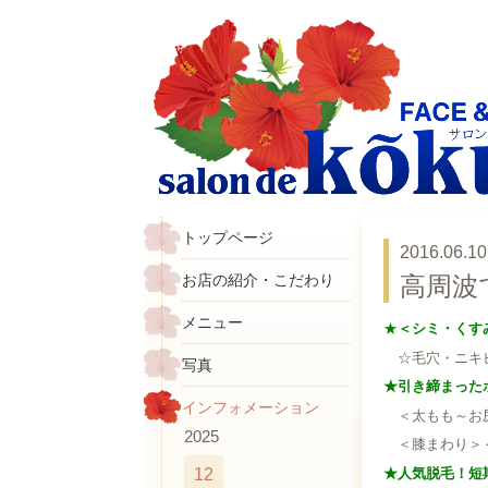
トップページ
2016.06.10 
お店の紹介・こだわり
高周波
メニュー
★
＜シミ・くすみ
☆毛穴・ニキビ（
写真
★引き締まった
インフォメーション
＜太もも～お尻
2025
＜膝まわり＞＜ふ
★人気脱毛！短
12