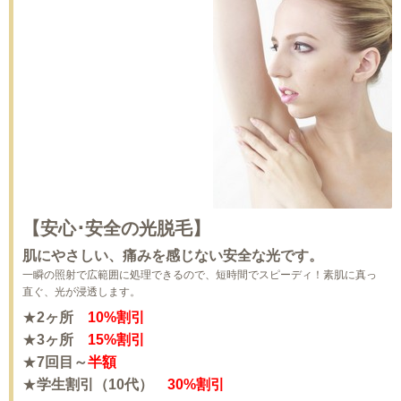
【安心･安全の光脱毛】
肌にやさしい、痛みを感じない安全な光です。
一瞬の照射で広範囲に処理できるので、短時間でスピーディ！素肌に真っ
直ぐ、光が浸透します。
★
2ヶ所
10%割引
★
3ヶ所
15%割引
★
7回目～
半額
★
学生割引（10代）
30%割引